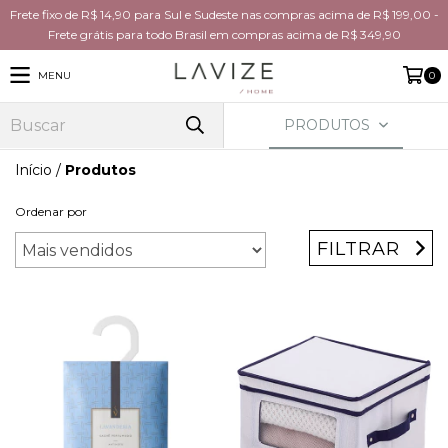
Frete fixo de R$ 14,90 para Sul e Sudeste nas compras acima de R$ 199,00 -
Frete grátis para todo Brasil em compras acima de R$ 349,90
MENU
0
PRODUTOS
Início
/
Produtos
Ordenar por
FILTRAR