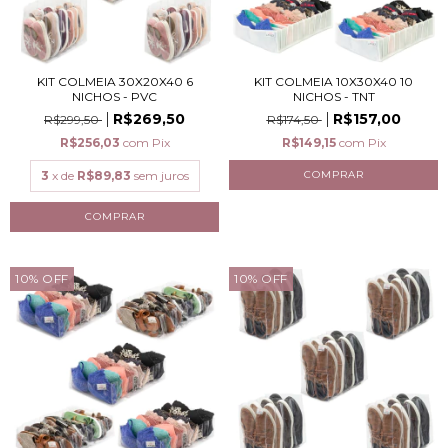
KIT COLMEIA 30X20X40 6
KIT COLMEIA 10X30X40 10
NICHOS - PVC
NICHOS - TNT
R$269,50
R$157,00
R$299,50
R$174,50
R$256,03
com
Pix
R$149,15
com
Pix
3
x de
R$89,83
sem juros
10
%
OFF
10
%
OFF