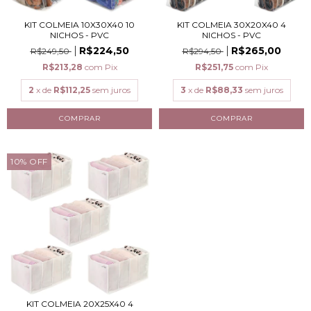
KIT COLMEIA 10X30X40 10
KIT COLMEIA 30X20X40 4
NICHOS - PVC
NICHOS - PVC
R$224,50
R$265,00
R$249,50
R$294,50
R$213,28
com
Pix
R$251,75
com
Pix
2
x de
R$112,25
sem juros
3
x de
R$88,33
sem juros
10
%
OFF
KIT COLMEIA 20X25X40 4