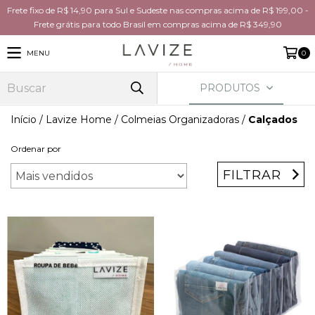
Frete fixo de R$ 14,90 para Sul e Sudeste nas compras acima de R$ 199,00 -
Frete grátis para todo Brasil em compras acima de R$ 349,90
MENU
0
PRODUTOS
Início
/
Lavize Home
/
Colmeias Organizadoras
/
Calçados
Ordenar por
FILTRAR