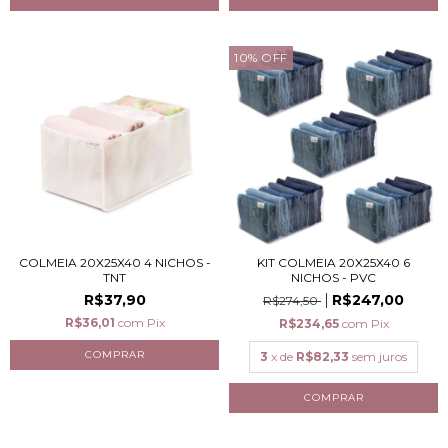
10
%
OFF
COLMEIA 20X25X40 4 NICHOS -
KIT COLMEIA 20X25X40 6
TNT
NICHOS - PVC
R$37,90
R$247,00
R$274,50
R$36,01
com
Pix
R$234,65
com
Pix
3
x de
R$82,33
sem juros