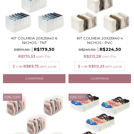
KIT COLMEIA 20X25X40 6
KIT COLMEIA 20X25X40 4
NICHOS - TNT
NICHOS - PVC
R$179,50
R$224,50
R$199,50
R$249,50
R$170,53
com
Pix
R$213,28
com
Pix
2
x de
R$89,75
sem juros
2
x de
R$112,25
sem juros
10
%
OFF
10
%
OFF