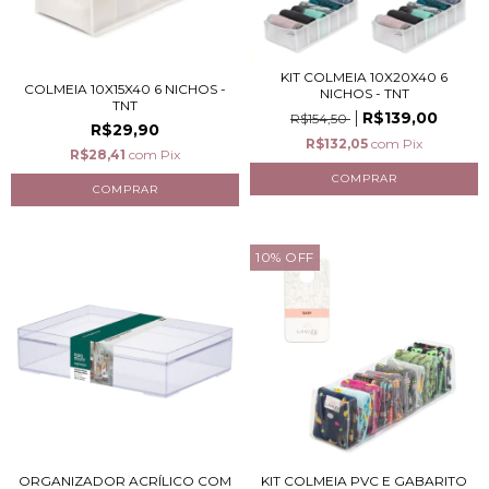
KIT COLMEIA 10X20X40 6
COLMEIA 10X15X40 6 NICHOS -
NICHOS - TNT
TNT
R$139,00
R$154,50
R$29,90
R$132,05
com
Pix
R$28,41
com
Pix
10
%
OFF
ORGANIZADOR ACRÍLICO COM
KIT COLMEIA PVC E GABARITO