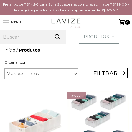
Frete fixo de R$ 14,90 para Sul e Sudeste nas compras acima de R$ 199,00 -
Frete grátis para todo Brasil em compras acima de R$ 349,90
MENU
0
PRODUTOS
Início
/
Produtos
Ordenar por
FILTRAR
10
%
OFF