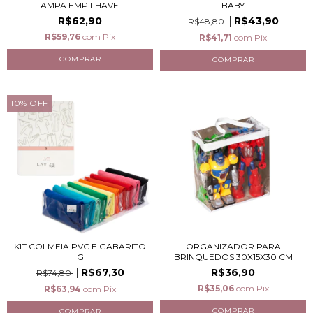
TAMPA EMPILHAVE...
BABY
R$62,90
R$43,90
R$48,80
R$59,76
com
Pix
R$41,71
com
Pix
10
%
OFF
KIT COLMEIA PVC E GABARITO
ORGANIZADOR PARA
G
BRINQUEDOS 30X15X30 CM
R$67,30
R$36,90
R$74,80
R$35,06
com
Pix
R$63,94
com
Pix