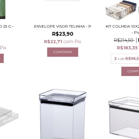
25 G -
ENVELOPE VISOR TELINHA - P
KIT COLMEIA 10X
- P
R$23,90
R$214,50
R$22,71
com
Pix
Pix
R$183,3
2
x de
R$96,