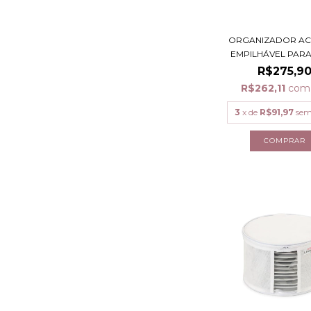
ORGANIZADOR AC
EMPILHÁVEL PARA 
R$275,9
R$262,11
com
3
x de
R$91,97
sem