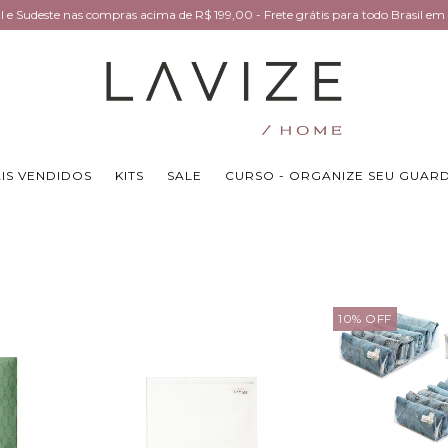
Sul e Sudeste nas compras acima de R$ 199,00 - Frete grátis para todo Brasil 
IS VENDIDOS
KITS
SALE
CURSO - ORGANIZE SEU GUAR
10
%
OFF