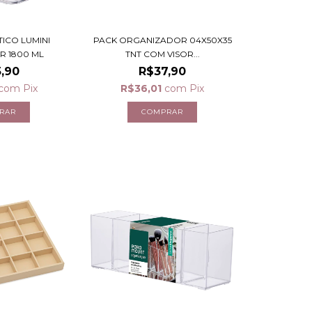
ICO LUMINI
PACK ORGANIZADOR 04X50X35
R 1800 ML
TNT COM VISOR...
,90
R$37,90
com
Pix
R$36,01
com
Pix