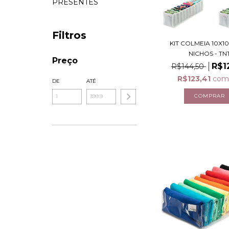
PRESENTES
Filtros
KIT COLMEIA 10X10
NICHOS - TN
Preço
R$1
R$144,50
R$123,41
com
DE
ATÉ