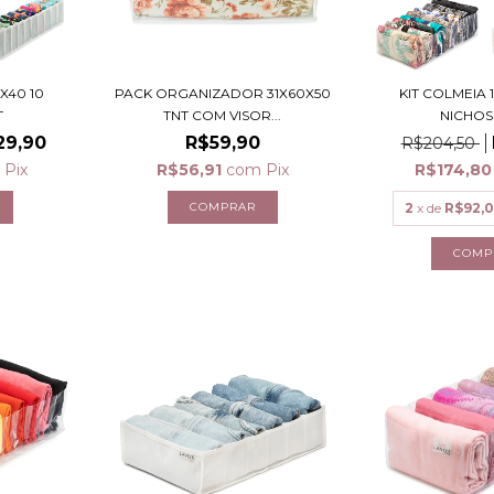
X40 10
PACK ORGANIZADOR 31X60X50
KIT COLMEIA 
T
TNT COM VISOR...
NICHOS
29,90
R$59,90
R$204,50
Pix
R$56,91
com
Pix
R$174,8
2
x de
R$92,