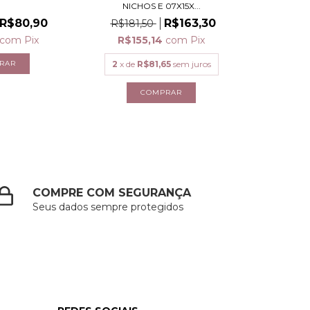
NICHOS E 07X15X...
R$80,90
R$163,30
R$181,50
com
Pix
R$155,14
com
Pix
2
x de
R$81,65
sem juros
COMPRE COM SEGURANÇA
Seus dados sempre protegidos