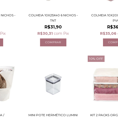
 NICHOS -
COLMEIA 10X25X40 6 NICHOS -
COLMEIA 10X20X
TNT
PV
R$31,90
R$36
Pix
R$30,31
com
Pix
R$35,06
10
%
OFF
A /
MINI POTE HERMÉTICO LUMINI
KIT 2 PACKS OR