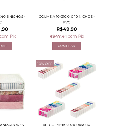
40 6 NICHOS -
COLMEIA 10X30X40 10 NICHOS -
C
PVC
,90
R$49,90
com
Pix
R$47,41
com
Pix
10
%
OFF
GANIZADORES -
KIT COLMEIAS 07X10X40 10