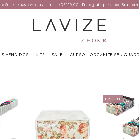
Sul e Sudeste nas compras acima de R$ 199,00 - Frete grátis para todo Brasil 
IS VENDIDOS
KITS
SALE
CURSO - ORGANIZE SEU GUAR
10
%
OFF