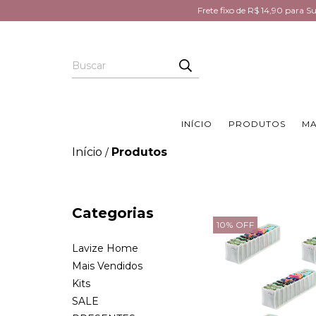
Frete fixo de R$ 14,90 para 
INÍCIO
PRODUTOS
MA
Início
Produtos
/
Categorias
10
%
OFF
Lavize Home
Mais Vendidos
Kits
SALE