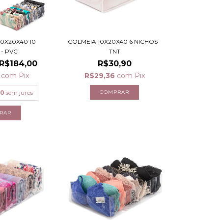
10X20X40 10
COLMEIA 10X20X40 6 NICHOS -
 - PVC
TNT
R$184,00
R$30,90
0
com
Pix
R$29,36
com
Pix
00
sem juros