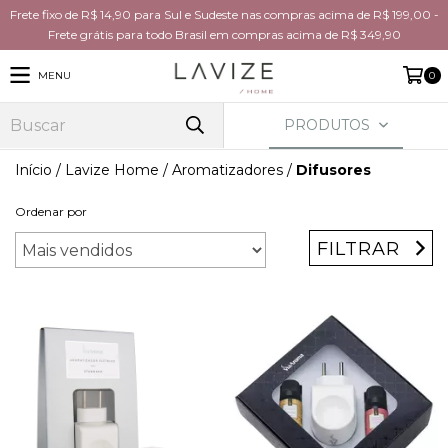
Frete fixo de R$ 14,90 para Sul e Sudeste nas compras acima de R$ 199,00 -
Frete grátis para todo Brasil em compras acima de R$ 349,90
MENU
0
PRODUTOS
Início
/
Lavize Home
/
Aromatizadores
/
Difusores
Ordenar por
FILTRAR