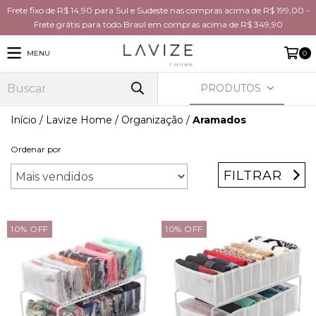
Frete fixo de R$ 14,90 para Sul e Sudeste nas compras acima de R$ 199,00 -
Frete grátis para todo Brasil em compras acima de R$ 349,90
MENU
0
PRODUTOS
Início
/
Lavize Home
/
Organização
/
Aramados
Ordenar por
FILTRAR
10
%
OFF
10
%
OFF