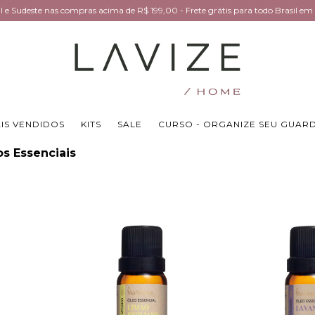
Sul e Sudeste nas compras acima de R$ 199,00 - Frete grátis para todo Brasil 
IS VENDIDOS
KITS
SALE
CURSO - ORGANIZE SEU GUAR
s Essenciais