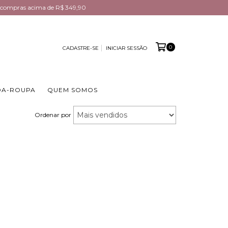
em compras acima de R$ 349,90
0
CADASTRE-SE
INICIAR SESSÃO
DA-ROUPA
QUEM SOMOS
Ordenar por