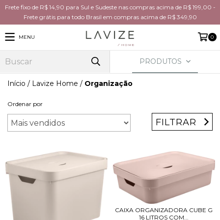
Frete fixo de R$ 14,90 para Sul e Sudeste nas compras acima de R$ 199,00 -
Frete grátis para todo Brasil em compras acima de R$ 349,90
MENU
0
PRODUTOS
Início
/
Lavize Home
/
Organização
Ordenar por
FILTRAR
CAIXA ORGANIZADORA CUBE G
16 LITROS COM...