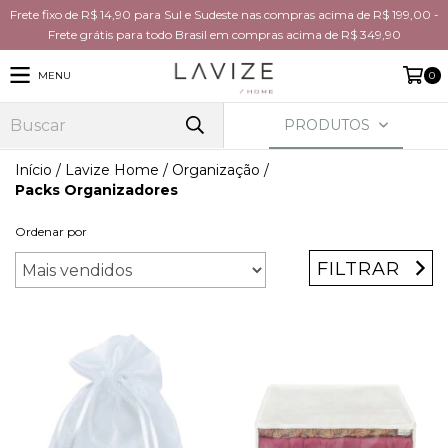
Frete fixo de R$ 14,90 para Sul e Sudeste nas compras acima de R$ 199,00 -
Frete grátis para todo Brasil em compras acima de R$ 349,90
MENU
0
PRODUTOS
Início
/
Lavize Home
/
Organização
/
Packs Organizadores
Ordenar por
FILTRAR