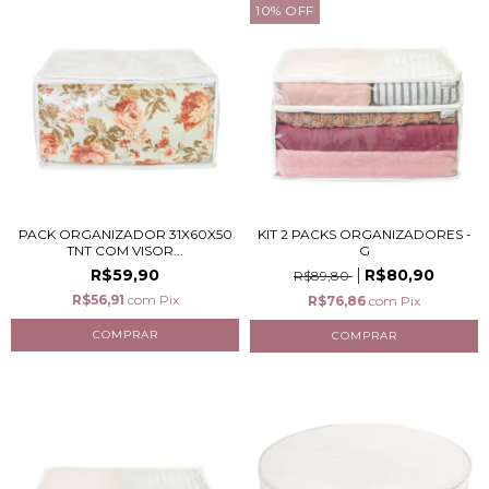
10
%
OFF
PACK ORGANIZADOR 31X60X50
KIT 2 PACKS ORGANIZADORES -
TNT COM VISOR...
G
R$59,90
R$80,90
R$89,80
R$56,91
com
Pix
R$76,86
com
Pix