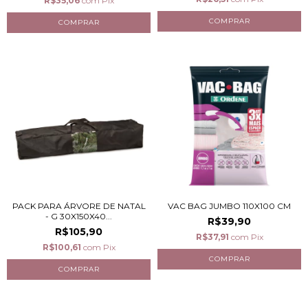
R$35,06
com
Pix
PACK PARA ÁRVORE DE NATAL
VAC BAG JUMBO 110X100 CM
- G 30X150X40...
R$39,90
R$105,90
R$37,91
com
Pix
R$100,61
com
Pix