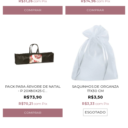
R$31,26
com
Pix
R$74,96
com
Pix
PACK PARA ÁRVORE DE NATAL
SAQUINHOS DE ORGANZA
- P 20X80X25 C...
17X30 CM
R$73,90
R$3,50
R$70,21
com
Pix
R$3,33
com
Pix
ESGOTADO