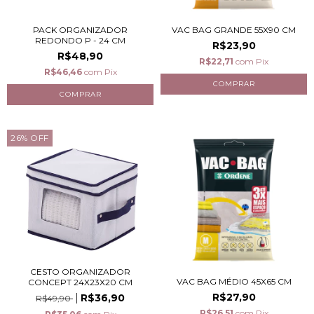
PACK ORGANIZADOR
VAC BAG GRANDE 55X90 CM
REDONDO P - 24 CM
R$23,90
R$48,90
R$22,71
com
Pix
R$46,46
com
Pix
26
%
OFF
CESTO ORGANIZADOR
VAC BAG MÉDIO 45X65 CM
CONCEPT 24X23X20 CM
R$27,90
R$36,90
R$49,90
R$26,51
com
Pix