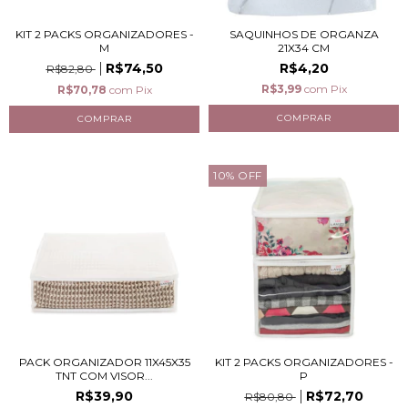
KIT 2 PACKS ORGANIZADORES -
SAQUINHOS DE ORGANZA
M
21X34 CM
R$74,50
R$4,20
R$82,80
R$3,99
com
Pix
R$70,78
com
Pix
10
%
OFF
PACK ORGANIZADOR 11X45X35
KIT 2 PACKS ORGANIZADORES -
TNT COM VISOR...
P
R$39,90
R$72,70
R$80,80