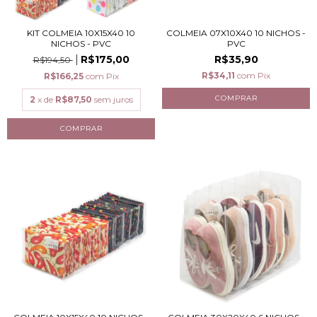
KIT COLMEIA 10X15X40 10
COLMEIA 07X10X40 10 NICHOS -
NICHOS - PVC
PVC
R$175,00
R$35,90
R$194,50
R$34,11
com
Pix
R$166,25
com
Pix
2
x de
R$87,50
sem juros