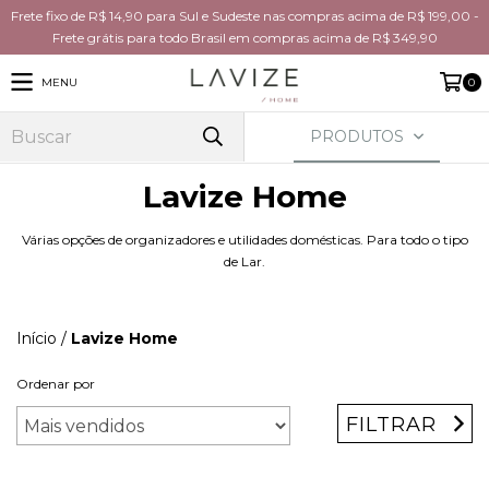
Frete fixo de R$ 14,90 para Sul e Sudeste nas compras acima de R$ 199,00 -
Frete grátis para todo Brasil em compras acima de R$ 349,90
MENU
0
PRODUTOS
Lavize Home
Várias opções de organizadores e utilidades domésticas. Para todo o tipo
de Lar.
Início
/
Lavize Home
Ordenar por
FILTRAR